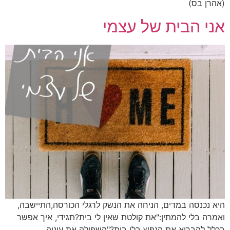
(אהרן בס)
אני הבית של עצמי
היא נכנסה במדים, הניחה את הנשק לרגלי הכורסה,התיישבה,
ואמרה בלי להמתין:"את קולטת שאין לי בית?תגידי, איך אפשר
בכלל להבריא את הנפש בלי בית?"השפילה את עיניה