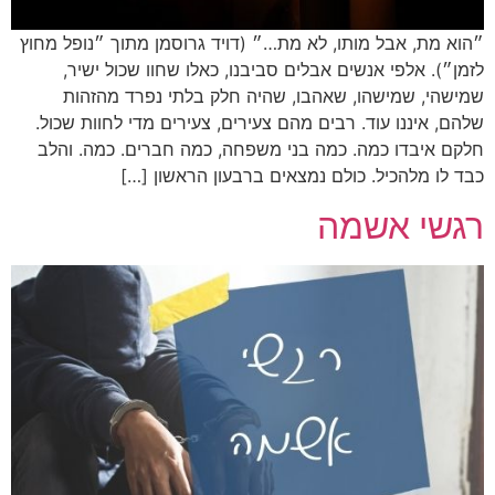
״הוא מת, אבל מותו, לא מת…״ (דויד גרוסמן מתוך ״נופל מחוץ
לזמן״). אלפי אנשים אבלים סביבנו, כאלו שחוו שכול ישיר,
שמישהי, שמישהו, שאהבו, שהיה חלק בלתי נפרד מהזהות
שלהם, איננו עוד. רבים מהם צעירים, צעירים מדי לחוות שכול.
חלקם איבדו כמה. כמה בני משפחה, כמה חברים. כמה. והלב
כבד לו מלהכיל. כולם נמצאים ברבעון הראשון […]
רגשי אשמה