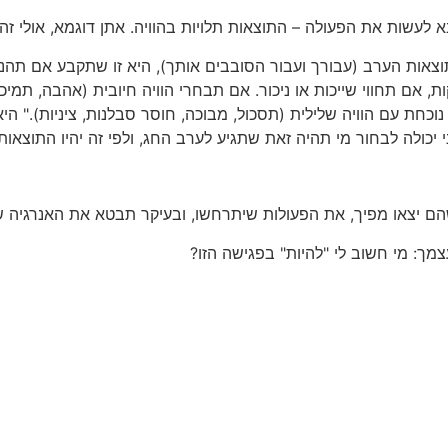
בא לעשות את הפעולה – התוצאות תלויות בהוויה. אתן דוגמא, אולי זה
צאות הערב (עבורך ועבור הסובבים אותך), היא זו שתקבע אם תהנ
קות, אם תחווי שייכות או ניכור. אם תבחרי הוויה חיובית (אהבה, ת
וכחת עם הוויה שלילית (תסכול, מבוכה, חוסר סבלנות, ציניות)." ה
יכולה לבחור מי תהיה זאת שתגיע לערב החג, ולפי זה יהיו התוצאות
 שהם יצאו מפיך, את הפעולות שיתרחשו, ובעיקר תבטא את האנרגיה 
מך: מי חשוב לי "להיות" בפגישה הזו?