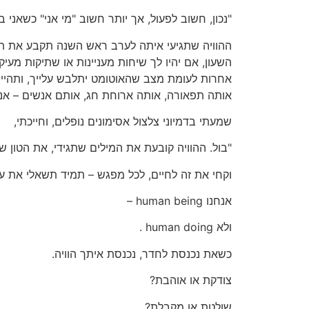
"נכון, חשוב לפעול, אך יותר חשוב "מי אני" כשאני 
ההוויה שתגיעי איתה לערב ראש השנה תקבע את תו
השעון, אם יהיו לך שיחות מעניינות או שתיקות מעי
אחרות לעומת מצב שהאוטומט יתלבש עלייך, ותהיי נ
אותה תפאורה, אותה ארוחת חג, אותם אנשים – אני 
שמעתי בדמיוני צלצול אסימונים נופלים, וחייכתי,
"בול. ההוויה קובעת את המילים שתגידי, את הטון
וקחי את זה לחיים, לכל מפגש – תמיד תשאלי את עצ
אנחנו human being –
ולא human doing .
כשאת נכנסת לחדר, נכנסת איתך הוויה.
צודקת או אוהבת?
שולטת או מקבלת?