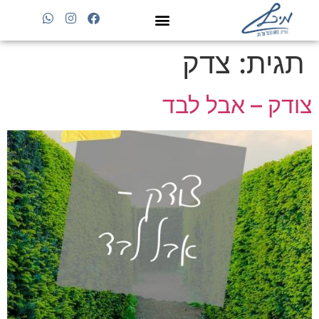
תגית:
צדק
לקוחות כותבים
ימי מלחמה
הרצאות וסדנאות
העולם מחכה לך
צודק – אבל לבד