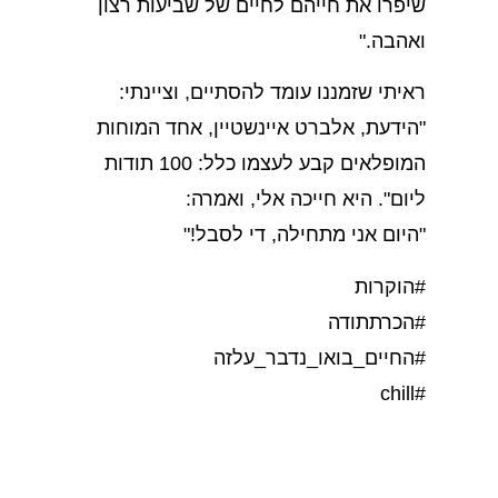
שיפרו את חייהם לחיים של שביעות רצון
ואהבה."
ראיתי שזמננו עומד להסתיים, וציינתי:
"הידעת, אלברט איינשטיין, אחד המוחות
המופלאים קבע לעצמו כלל: 100 תודות
ליום". היא חייכה אלי, ואמרה:
"היום אני מתחילה, די לסבל!"
#הוקרות
#הכרתתודה
#החיים_בואו_נדבר_עלזה
#chill